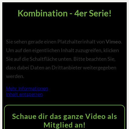
Kombination - 4er Serie!
Sie sehen gerade einen Platzhalterinhalt von
Vimeo
.
Um auf den eigentlichen Inhalt zuzugreifen, klicken
Sie auf die Schaltfläche unten. Bitte beachten Sie,
dass dabei Daten an Drittanbieter weitergegeben
werden.
Mehr Informationen
Inhalt entsperren
Erforderlichen Service akzeptieren und Inhalte
entsperren
Schaue dir das ganze Video als
Mitglied an!