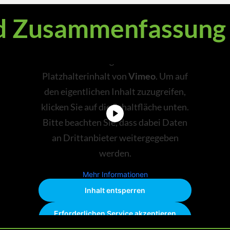
d Zusammenfassung 
Sie sehen gerade einen
Platzhalterinhalt von
Vimeo
. Um auf
den eigentlichen Inhalt zuzugreifen,
klicken Sie auf die Schaltfläche unten.
Bitte beachten Sie, dass dabei Daten
an Drittanbieter weitergegeben
werden.
Mehr Informationen
Inhalt entsperren
Erforderlichen Service akzeptieren
und Inhalte entsperren