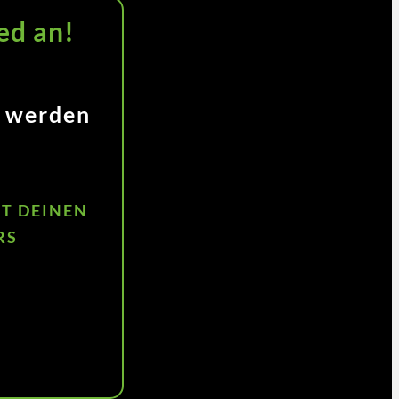
ed an!
d werden
ZT DEINEN
RS